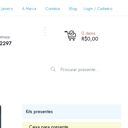
 Janeiro
A Marca
Contatos
Blog
Login / Cadastro
0
items
atsapp
R$0,00
-2297
Kits presentes
Caixa para presente