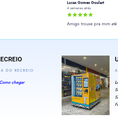
Lucas Gomes Goulart
4 semanas atrás
Amigo trouxe pra mim at
RECREIO
IA DO RECREIO
A
Como chegar
L
S
S
F