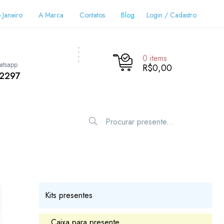
 Janeiro
A Marca
Contatos
Blog
Login / Cadastro
0
items
atsapp
R$0,00
-2297
Kits presentes
Caixa para presente