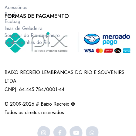
Acessórios
Bonés
FORMAS DE PAGAMENTO
Ecobag
Imãs de Geladeira
Souvenir do Rio de Janeiro
Lembrancinhas do Rio
BAIXO RECREIO LEMBRANCAS DO RIO E SOUVENIRS
LTDA
CNPJ: 64.445.784/0001-44
© 2009-2026 # Baixo Recreio ®
Todos os direitos reservados.