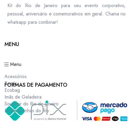
Kit do Rio de Janeiro para seu evento corporativo,
pessoal, aniversário e comemorativos em geral. Chama no
whatsapp para combinar!
MENU
Menu
Acessórios
Bonés
FORMAS DE PAGAMENTO
Ecobag
Imãs de Geladeira
Souvenir do Rio de Janeiro
Lembrancinhas do Rio