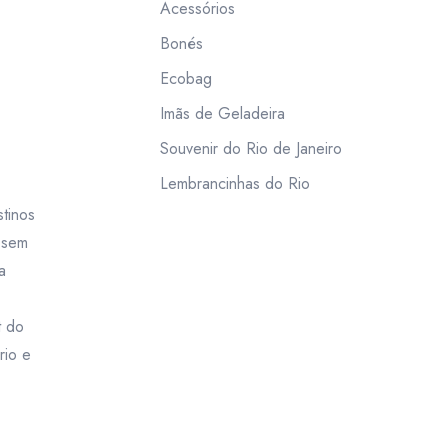
Acessórios
Bonés
Ecobag
Imãs de Geladeira
Souvenir do Rio de Janeiro
Lembrancinhas do Rio
tinos
m sem
a
t do
rio e