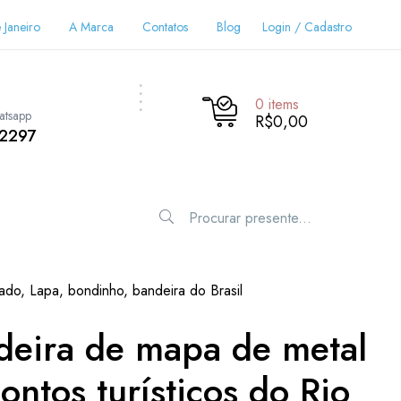
 Janeiro
A Marca
Contatos
Blog
Login / Cadastro
0
items
atsapp
R$0,00
-2297
ado, Lapa, bondinho, bandeira do Brasil
deira de mapa de metal
ontos turísticos do Rio