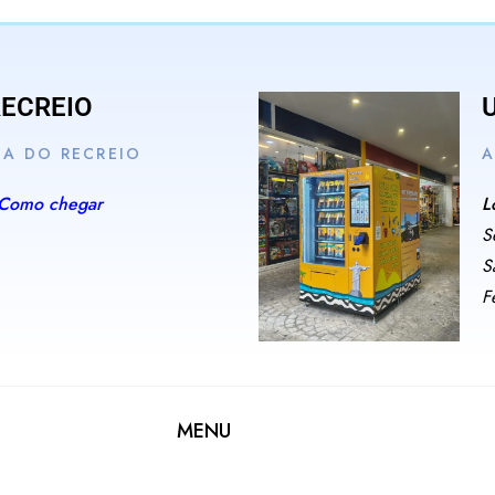
RECREIO
IA DO RECREIO
A
Como chegar
L
S
S
F
MENU