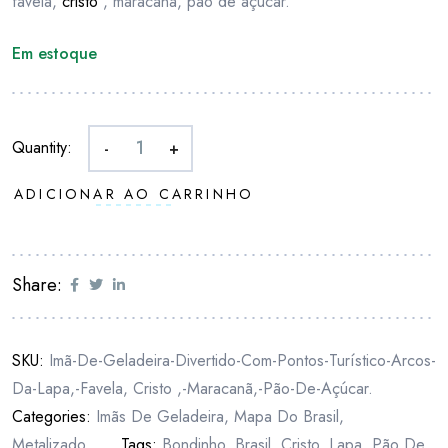
favela,
cristo
, maracanã, pão de açúcar.
Em estoque
Quantity:
-
+
ADICIONAR AO CARRINHO
Share:
SKU:
Imã-De-Geladeira-Divertido-Com-Pontos-Turístico-Arcos-
Da-Lapa,-Favela, Cristo ,-Maracanã,-Pão-De-Açúcar.
Categories:
Imãs De Geladeira
,
Mapa Do Brasil
,
Metalizado
Tags:
Bondinho
,
Brasil
,
Cristo
,
Lapa
,
Pão De