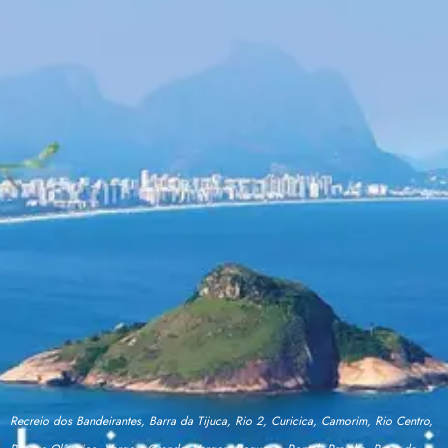
Recreio dos Bandeirantes, Barra da Tijuca, Rio 2, Curicica, Camorim, Rio Centro,