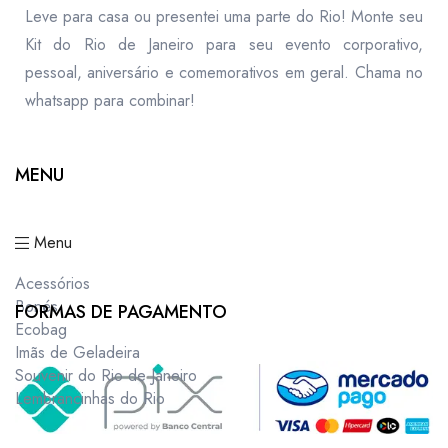
Leve para casa ou presentei uma parte do Rio! Monte seu
Kit do Rio de Janeiro para seu evento corporativo,
pessoal, aniversário e comemorativos em geral. Chama no
whatsapp para combinar!
MENU
Menu
Acessórios
Bonés
FORMAS DE PAGAMENTO
Ecobag
Imãs de Geladeira
Souvenir do Rio de Janeiro
Lembrancinhas do Rio