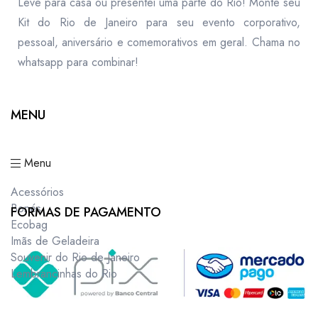
Leve para casa ou presentei uma parte do Rio! Monte seu
Kit do Rio de Janeiro para seu evento corporativo,
pessoal, aniversário e comemorativos em geral. Chama no
whatsapp para combinar!
MENU
Menu
Acessórios
Bonés
FORMAS DE PAGAMENTO
Ecobag
Imãs de Geladeira
Souvenir do Rio de Janeiro
Lembrancinhas do Rio