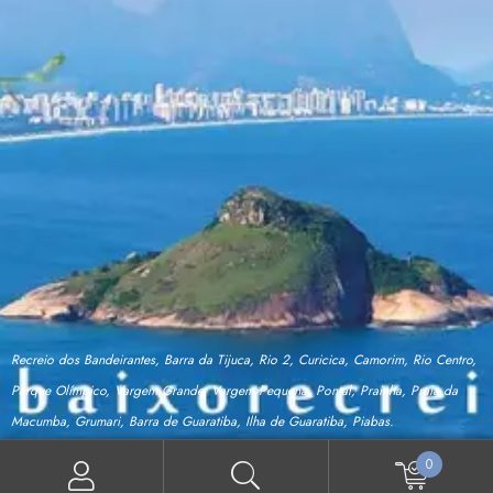
Recreio dos Bandeirantes, Barra da Tijuca, Rio 2, Curicica, Camorim, Rio Centro,
Parque Olímpico, Vargem Grande, Vargem Pequena, Pontal, Prainha, Praia da
Macumba, Grumari, Barra de Guaratiba, Ilha de Guaratiba, Piabas.
0