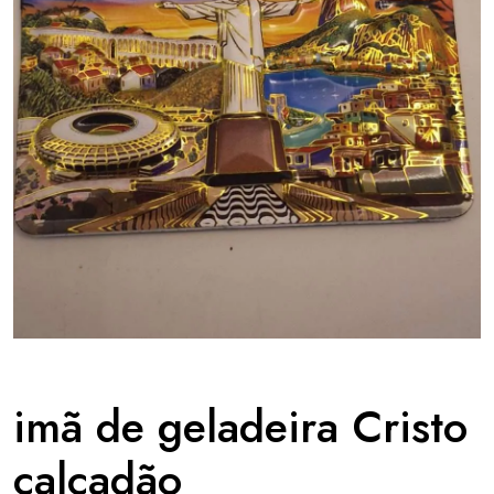
imã de geladeira Cristo
calçadão