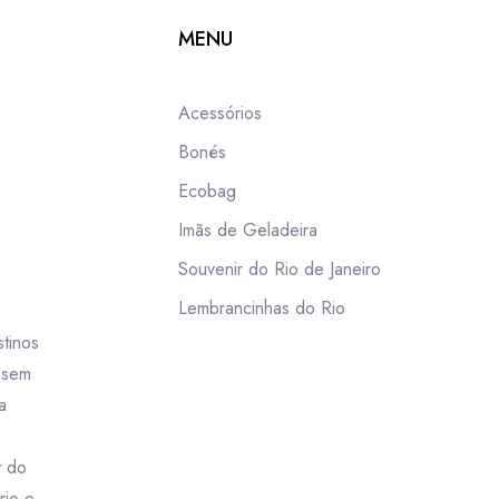
MENU
Acessórios
Bonés
Ecobag
Imãs de Geladeira
Souvenir do Rio de Janeiro
Lembrancinhas do Rio
tinos
m sem
a
t do
rio e