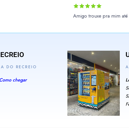
Amigo trouxe pra mim at
RECREIO
IA DO RECREIO
A
Como chegar
L
S
S
F