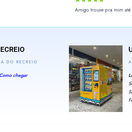
Amigo trouxe pra mim at
RECREIO
IA DO RECREIO
A
Como chegar
L
S
S
F