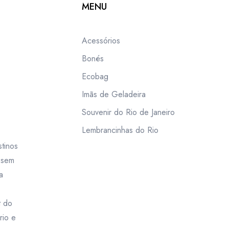
MENU
Acessórios
Bonés
Ecobag
Imãs de Geladeira
Souvenir do Rio de Janeiro
Lembrancinhas do Rio
tinos
m sem
a
t do
rio e