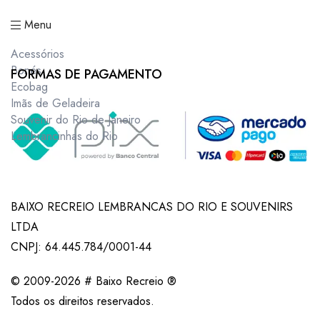
Menu
Acessórios
Bonés
FORMAS DE PAGAMENTO
Ecobag
Imãs de Geladeira
Souvenir do Rio de Janeiro
Lembrancinhas do Rio
BAIXO RECREIO LEMBRANCAS DO RIO E SOUVENIRS
LTDA
CNPJ: 64.445.784/0001-44
© 2009-2026 # Baixo Recreio ®
Todos os direitos reservados.