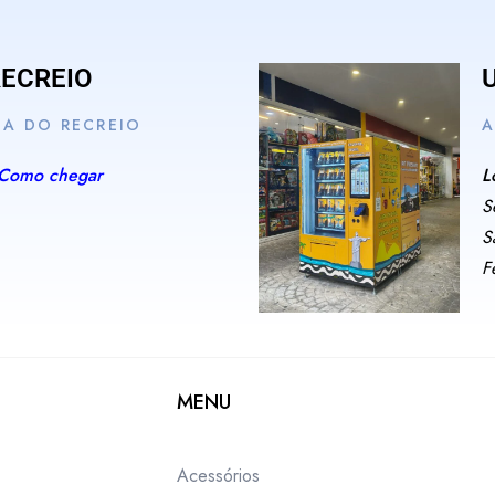
RECREIO
IA DO RECREIO
A
Como chegar
L
S
S
F
MENU
Acessórios