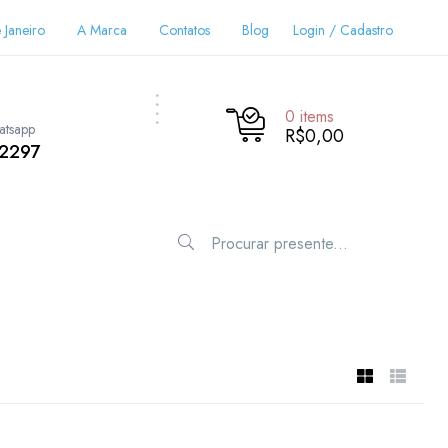
 Janeiro
A Marca
Contatos
Blog
Login / Cadastro
0
items
atsapp
R$0,00
-2297