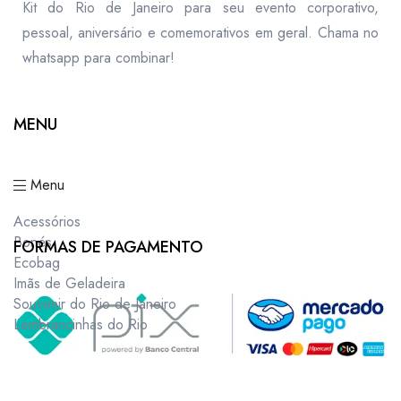
Kit do Rio de Janeiro para seu evento corporativo,
pessoal, aniversário e comemorativos em geral. Chama no
whatsapp para combinar!
MENU
Menu
Acessórios
Bonés
FORMAS DE PAGAMENTO
Ecobag
Imãs de Geladeira
Souvenir do Rio de Janeiro
Lembrancinhas do Rio