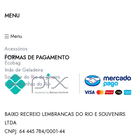
MENU
Menu
Acessórios
Bonés
FORMAS DE PAGAMENTO
Ecobag
Imãs de Geladeira
Souvenir do Rio de Janeiro
Lembrancinhas do Rio
BAIXO RECREIO LEMBRANCAS DO RIO E SOUVENIRS
LTDA
CNPJ: 64.445.784/0001-44