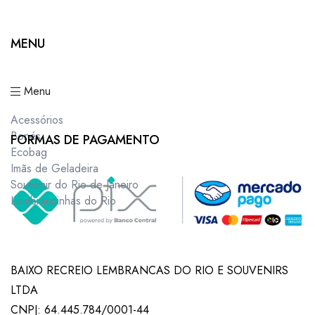
MENU
Menu
Acessórios
Bonés
FORMAS DE PAGAMENTO
Ecobag
Imãs de Geladeira
Souvenir do Rio de Janeiro
Lembrancinhas do Rio
BAIXO RECREIO LEMBRANCAS DO RIO E SOUVENIRS
LTDA
CNPJ: 64.445.784/0001-44