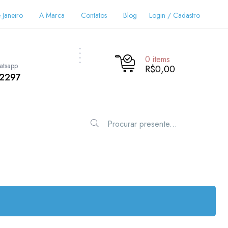
 Janeiro
A Marca
Contatos
Blog
Login / Cadastro
0
items
atsapp
R$0,00
-2297