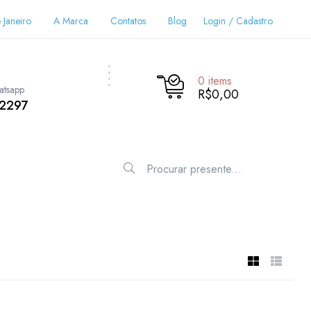
 Janeiro
A Marca
Contatos
Blog
Login / Cadastro
0
items
atsapp
R$0,00
-2297