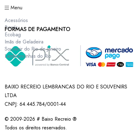
Menu
Acessórios
Bonés
FORMAS DE PAGAMENTO
Ecobag
Imãs de Geladeira
Souvenir do Rio de Janeiro
Lembrancinhas do Rio
BAIXO RECREIO LEMBRANCAS DO RIO E SOUVENIRS
LTDA
CNPJ: 64.445.784/0001-44
© 2009-2026 # Baixo Recreio ®
Todos os direitos reservados.