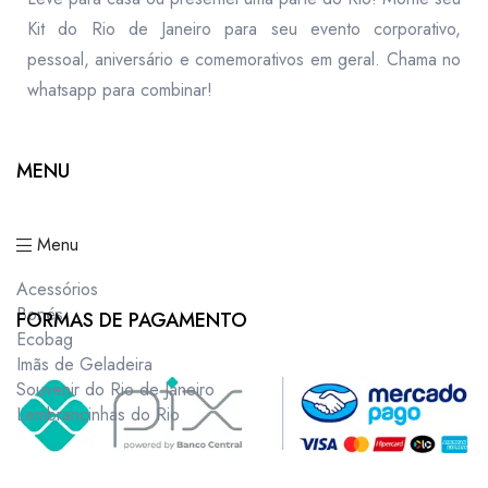
Kit do Rio de Janeiro para seu evento corporativo,
pessoal, aniversário e comemorativos em geral. Chama no
whatsapp para combinar!
MENU
Menu
Acessórios
Bonés
FORMAS DE PAGAMENTO
Ecobag
Imãs de Geladeira
Souvenir do Rio de Janeiro
Lembrancinhas do Rio