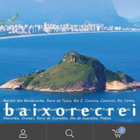
Recreio dos Bandeirantes, Barra da Tijuca, Rio 2, Curicica, Camorim, Rio Centro,
Parque Olímpico, Vargem Grande, Vargem Pequena, Pontal, Prainha, Praia da
Macumba, Grumari, Barra de Guaratiba, Ilha de Guaratiba, Piabas.
0