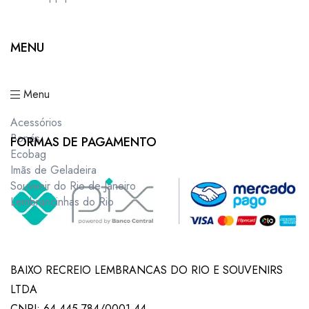
MENU
Menu
Acessórios
Bonés
FORMAS DE PAGAMENTO
Ecobag
Imãs de Geladeira
Souvenir do Rio de Janeiro
Lembrancinhas do Rio
BAIXO RECREIO LEMBRANCAS DO RIO E SOUVENIRS
LTDA
CNPJ: 64.445.784/0001-44