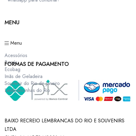
MENU
Menu
Acessórios
Bonés
FORMAS DE PAGAMENTO
Ecobag
Imãs de Geladeira
Souvenir do Rio de Janeiro
Lembrancinhas do Rio
BAIXO RECREIO LEMBRANCAS DO RIO E SOUVENIRS
LTDA