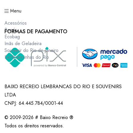
Menu
Acessórios
Bonés
FORMAS DE PAGAMENTO
Ecobag
Imãs de Geladeira
Souvenir do Rio de Janeiro
Lembrancinhas do Rio
BAIXO RECREIO LEMBRANCAS DO RIO E SOUVENIRS
LTDA
CNPJ: 64.445.784/0001-44
© 2009-2026 # Baixo Recreio ®
Todos os direitos reservados.