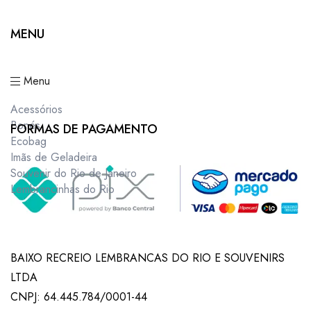
MENU
Menu
Acessórios
Bonés
FORMAS DE PAGAMENTO
Ecobag
Imãs de Geladeira
Souvenir do Rio de Janeiro
Lembrancinhas do Rio
BAIXO RECREIO LEMBRANCAS DO RIO E SOUVENIRS
LTDA
CNPJ: 64.445.784/0001-44