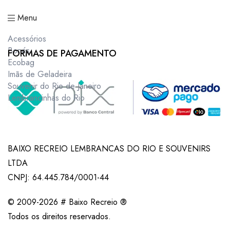
Menu
Acessórios
Bonés
FORMAS DE PAGAMENTO
Ecobag
Imãs de Geladeira
Souvenir do Rio de Janeiro
Lembrancinhas do Rio
BAIXO RECREIO LEMBRANCAS DO RIO E SOUVENIRS
LTDA
CNPJ: 64.445.784/0001-44
© 2009-2026 # Baixo Recreio ®
Todos os direitos reservados.