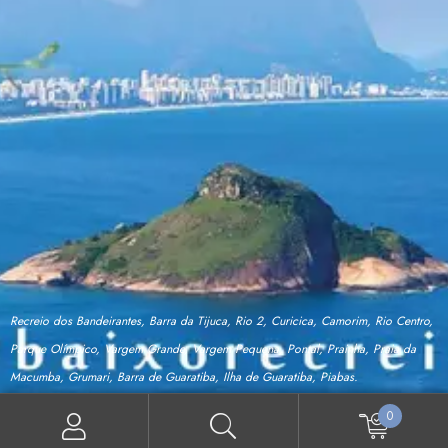
Recreio dos Bandeirantes, Barra da Tijuca, Rio 2, Curicica, Camorim, Rio Centro,
Parque Olímpico, Vargem Grande, Vargem Pequena, Pontal, Prainha, Praia da
Macumba, Grumari, Barra de Guaratiba, Ilha de Guaratiba, Piabas.
0