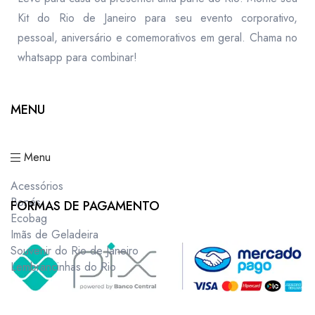
Kit do Rio de Janeiro para seu evento corporativo,
pessoal, aniversário e comemorativos em geral. Chama no
whatsapp para combinar!
MENU
Menu
Acessórios
Bonés
FORMAS DE PAGAMENTO
Ecobag
Imãs de Geladeira
Souvenir do Rio de Janeiro
Lembrancinhas do Rio