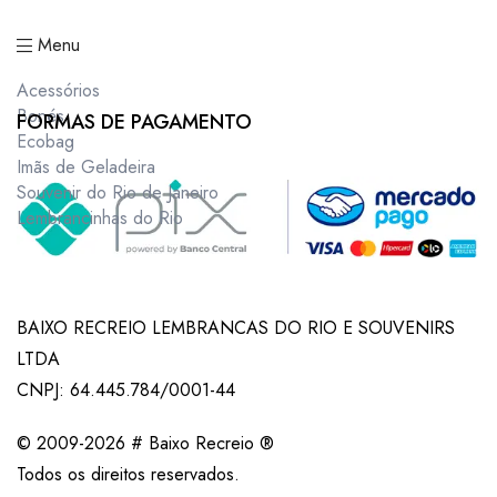
Menu
Acessórios
Bonés
FORMAS DE PAGAMENTO
Ecobag
Imãs de Geladeira
Souvenir do Rio de Janeiro
Lembrancinhas do Rio
BAIXO RECREIO LEMBRANCAS DO RIO E SOUVENIRS
LTDA
CNPJ: 64.445.784/0001-44
© 2009-2026 # Baixo Recreio ®
Todos os direitos reservados.