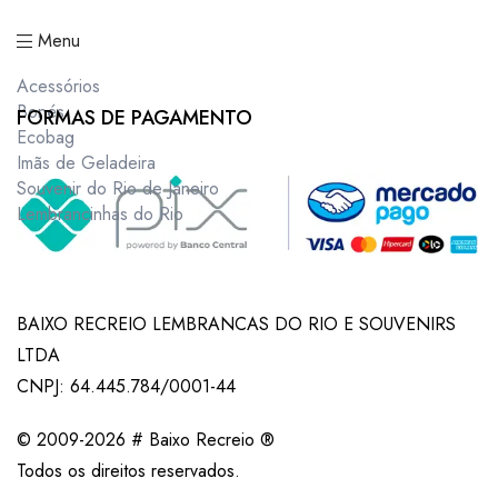
Menu
Acessórios
Bonés
FORMAS DE PAGAMENTO
Ecobag
Imãs de Geladeira
Souvenir do Rio de Janeiro
Lembrancinhas do Rio
BAIXO RECREIO LEMBRANCAS DO RIO E SOUVENIRS
LTDA
CNPJ: 64.445.784/0001-44
© 2009-2026 # Baixo Recreio ®
Todos os direitos reservados.