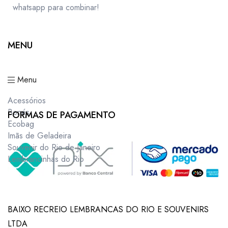
whatsapp para combinar!
MENU
Menu
Acessórios
Bonés
FORMAS DE PAGAMENTO
Ecobag
Imãs de Geladeira
Souvenir do Rio de Janeiro
Lembrancinhas do Rio
BAIXO RECREIO LEMBRANCAS DO RIO E SOUVENIRS
LTDA