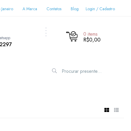
 Janeiro
A Marca
Contatos
Blog
Login / Cadastro
0
items
atsapp
R$0,00
-2297