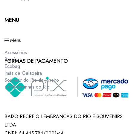
MENU
Menu
Acessórios
Bonés
FORMAS DE PAGAMENTO
Ecobag
Imãs de Geladeira
Souvenir do Rio de Janeiro
Lembrancinhas do Rio
BAIXO RECREIO LEMBRANCAS DO RIO E SOUVENIRS
LTDA
CNPJ: 64.445.784/0001-44