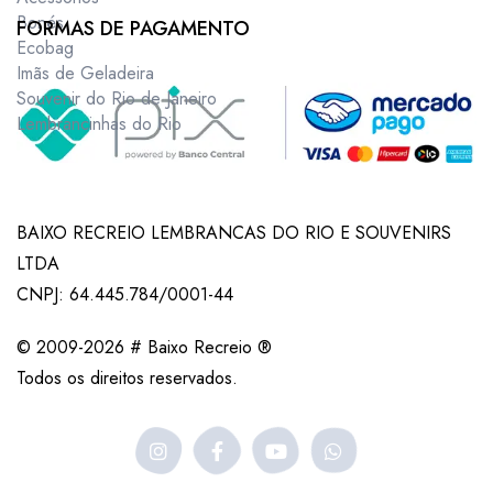
Bonés
FORMAS DE PAGAMENTO
Ecobag
Imãs de Geladeira
Souvenir do Rio de Janeiro
Lembrancinhas do Rio
BAIXO RECREIO LEMBRANCAS DO RIO E SOUVENIRS
LTDA
CNPJ: 64.445.784/0001-44
© 2009-2026 # Baixo Recreio ®
Todos os direitos reservados.