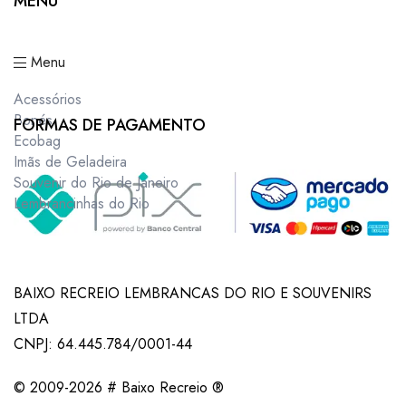
MENU
Menu
Acessórios
Bonés
FORMAS DE PAGAMENTO
Ecobag
Imãs de Geladeira
Souvenir do Rio de Janeiro
Lembrancinhas do Rio
BAIXO RECREIO LEMBRANCAS DO RIO E SOUVENIRS
LTDA
CNPJ: 64.445.784/0001-44
© 2009-2026 # Baixo Recreio ®