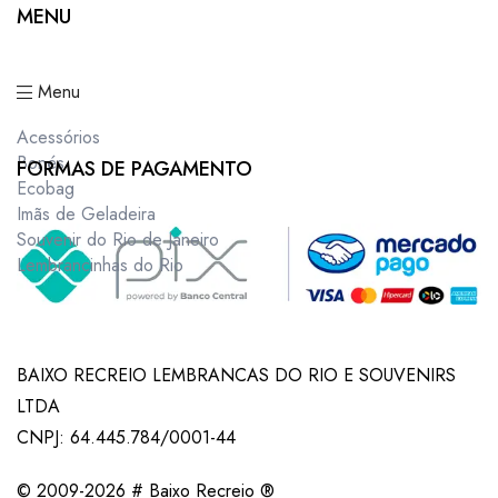
MENU
Menu
Acessórios
Bonés
FORMAS DE PAGAMENTO
Ecobag
Imãs de Geladeira
Souvenir do Rio de Janeiro
Lembrancinhas do Rio
BAIXO RECREIO LEMBRANCAS DO RIO E SOUVENIRS
LTDA
CNPJ: 64.445.784/0001-44
© 2009-2026 # Baixo Recreio ®