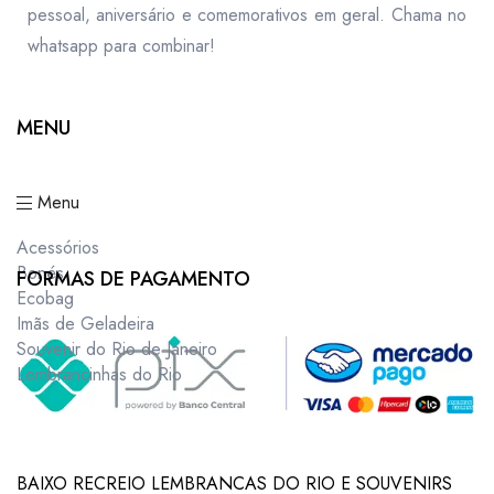
pessoal, aniversário e comemorativos em geral. Chama no
whatsapp para combinar!
MENU
Menu
Acessórios
Bonés
FORMAS DE PAGAMENTO
Ecobag
Imãs de Geladeira
Souvenir do Rio de Janeiro
Lembrancinhas do Rio
BAIXO RECREIO LEMBRANCAS DO RIO E SOUVENIRS