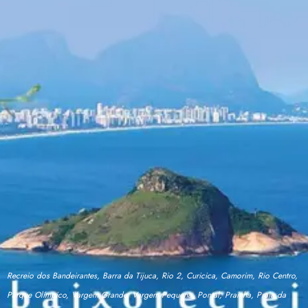
Recreio dos Bandeirantes, Barra da Tijuca, Rio 2, Curicica, Camorim, Rio Centro,
Parque Olímpico, Vargem Grande, Vargem Pequena, Pontal, Prainha, Praia da