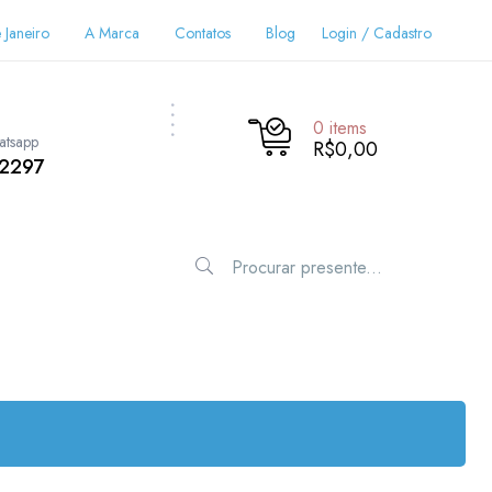
 Janeiro
A Marca
Contatos
Blog
Login / Cadastro
0
items
atsapp
R$0,00
-2297