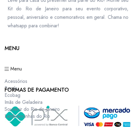
Leve para casa ou presentei uma parte do Rio! Monte seu
Kit do Rio de Janeiro para seu evento corporativo,
pessoal, aniversário e comemorativos em geral. Chama no
whatsapp para combinar!
MENU
Menu
Acessórios
Bonés
FORMAS DE PAGAMENTO
Ecobag
Imãs de Geladeira
Souvenir do Rio de Janeiro
Lembrancinhas do Rio