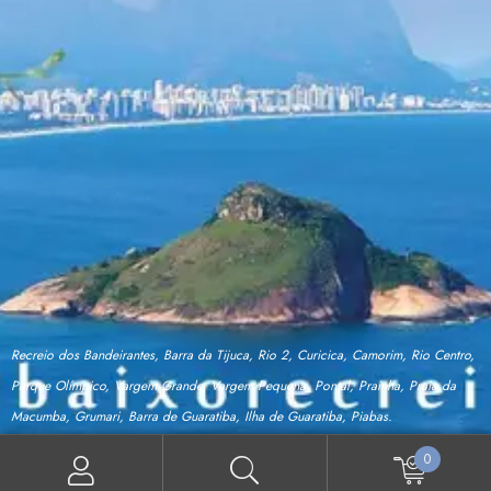
Recreio dos Bandeirantes, Barra da Tijuca, Rio 2, Curicica, Camorim, Rio Centro,
Parque Olímpico, Vargem Grande, Vargem Pequena, Pontal, Prainha, Praia da
Macumba, Grumari, Barra de Guaratiba, Ilha de Guaratiba, Piabas.
0