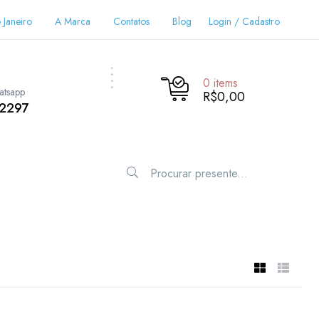
 Janeiro
A Marca
Contatos
Blog
Login / Cadastro
0
items
atsapp
R$0,00
-2297