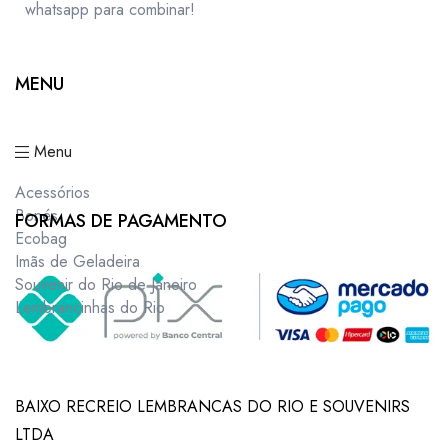
whatsapp para combinar!
MENU
Menu
Acessórios
Bonés
FORMAS DE PAGAMENTO
Ecobag
Imãs de Geladeira
Souvenir do Rio de Janeiro
Lembrancinhas do Rio
BAIXO RECREIO LEMBRANCAS DO RIO E SOUVENIRS
LTDA