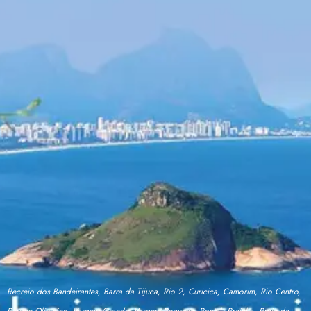
Recreio dos Bandeirantes, Barra da Tijuca, Rio 2, Curicica, Camorim, Rio Centro,