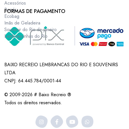
Acessórios
Bonés
FORMAS DE PAGAMENTO
Ecobag
Imãs de Geladeira
Souvenir do Rio de Janeiro
Lembrancinhas do Rio
BAIXO RECREIO LEMBRANCAS DO RIO E SOUVENIRS
LTDA
CNPJ: 64.445.784/0001-44
© 2009-2026 # Baixo Recreio ®
Todos os direitos reservados.