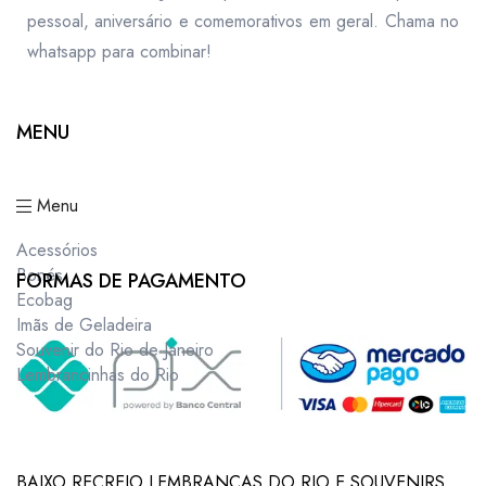
pessoal, aniversário e comemorativos em geral. Chama no
whatsapp para combinar!
MENU
Menu
Acessórios
Bonés
FORMAS DE PAGAMENTO
Ecobag
Imãs de Geladeira
Souvenir do Rio de Janeiro
Lembrancinhas do Rio
BAIXO RECREIO LEMBRANCAS DO RIO E SOUVENIRS