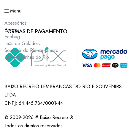
Menu
Acessórios
Bonés
FORMAS DE PAGAMENTO
Ecobag
Imãs de Geladeira
Souvenir do Rio de Janeiro
Lembrancinhas do Rio
BAIXO RECREIO LEMBRANCAS DO RIO E SOUVENIRS
LTDA
CNPJ: 64.445.784/0001-44
© 2009-2026 # Baixo Recreio ®
Todos os direitos reservados.