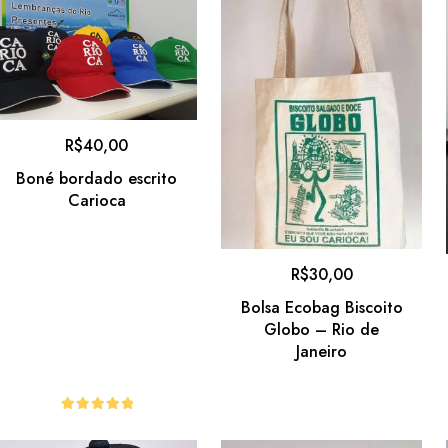
R$
40,00
Boné bordado escrito
Carioca
R$
30,00
Bolsa Ecobag Biscoito
Globo – Rio de
Janeiro
Avaliação
5.00
de 5