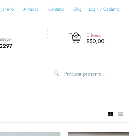
 Janeiro
A Marca
Contatos
Blog
Login / Cadastro
0
items
atsapp
R$0,00
-2297