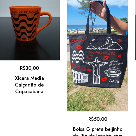
R$
30,00
Xicara Media
Calçadão de
Copacabana
R$
50,00
Bolsa G preta beijinho
do Rio de Janeiro com