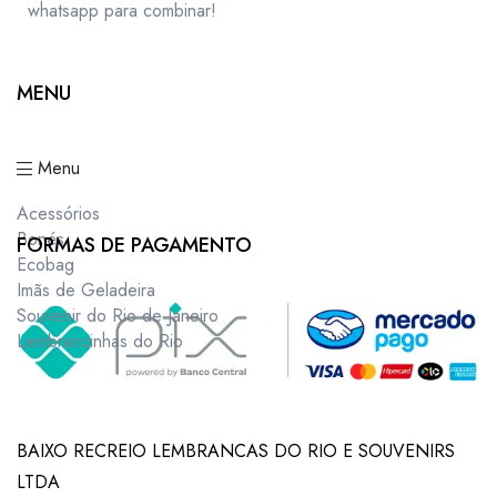
whatsapp para combinar!
MENU
Menu
Acessórios
Bonés
FORMAS DE PAGAMENTO
Ecobag
Imãs de Geladeira
Souvenir do Rio de Janeiro
Lembrancinhas do Rio
BAIXO RECREIO LEMBRANCAS DO RIO E SOUVENIRS
LTDA