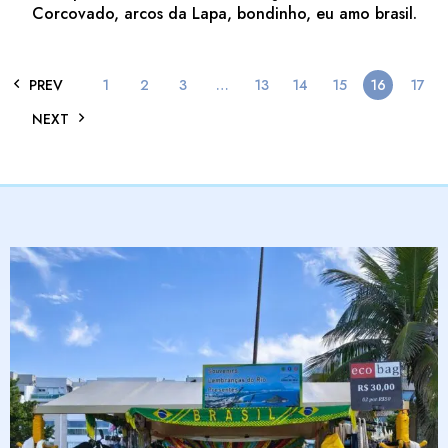
Corcovado, arcos da Lapa, bondinho, eu amo brasil.
PREV
1
2
3
…
13
14
15
16
17
NEXT