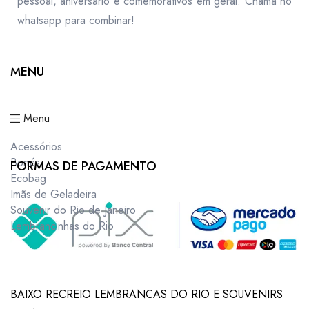
pessoal, aniversário e comemorativos em geral. Chama no
whatsapp para combinar!
MENU
Menu
Acessórios
Bonés
FORMAS DE PAGAMENTO
Ecobag
Imãs de Geladeira
Souvenir do Rio de Janeiro
Lembrancinhas do Rio
BAIXO RECREIO LEMBRANCAS DO RIO E SOUVENIRS