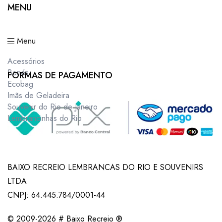
MENU
Menu
Acessórios
Bonés
FORMAS DE PAGAMENTO
Ecobag
Imãs de Geladeira
Souvenir do Rio de Janeiro
Lembrancinhas do Rio
BAIXO RECREIO LEMBRANCAS DO RIO E SOUVENIRS
LTDA
CNPJ: 64.445.784/0001-44
© 2009-2026 # Baixo Recreio ®