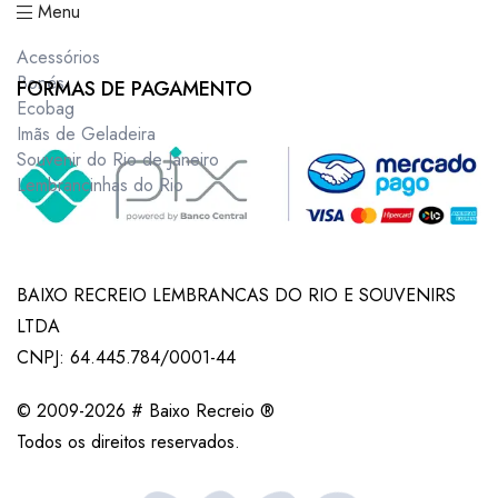
Menu
Acessórios
Bonés
FORMAS DE PAGAMENTO
Ecobag
Imãs de Geladeira
Souvenir do Rio de Janeiro
Lembrancinhas do Rio
BAIXO RECREIO LEMBRANCAS DO RIO E SOUVENIRS
LTDA
CNPJ: 64.445.784/0001-44
© 2009-2026 # Baixo Recreio ®
Todos os direitos reservados.